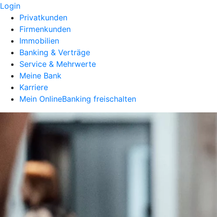
Login
Privatkunden
Firmenkunden
Immobilien
Banking & Verträge
Service & Mehrwerte
Meine Bank
Karriere
Mein OnlineBanking freischalten